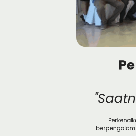
Pe
"Saatn
Perkenal
berpengalaman