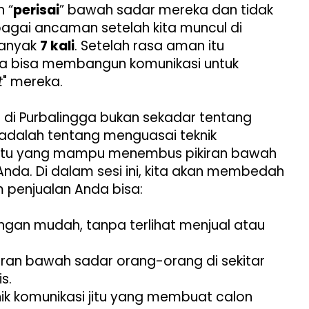
 “
perisai
” bawah sadar mereka dan tidak
gai ancaman setelah kita muncul di
banyak
7 kali
. Setelah rasa aman itu
ita bisa membangun komunikasi untuk
t
" mereka.
g di Purbalingga bukan sekadar tentang
ni adalah tentang menguasai teknik
 jitu yang mampu menembus pikiran bawah
nda. Di dalam sesi ini, kita akan membedah
 penjualan Anda bisa:
ngan mudah, tanpa terlihat menjual atau
ran bawah sadar orang-orang di sekitar
s.
k komunikasi jitu yang membuat calon