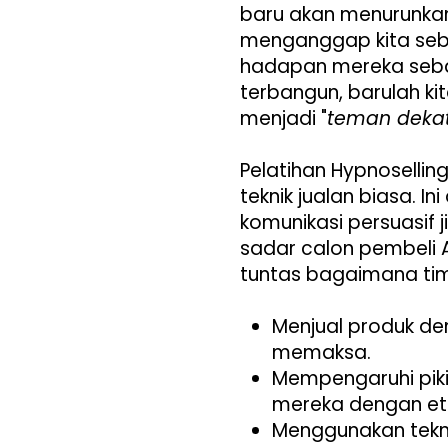
baru akan menurunkan
menganggap kita seba
hadapan mereka se
terbangun, barulah k
menjadi "
teman deka
Pelatihan Hypnosellin
teknik jualan biasa. I
komunikasi persuasif
sadar calon pembeli A
tuntas bagaimana tim
Menjual produk de
memaksa.
Mempengaruhi piki
mereka dengan eti
Menggunakan tekni