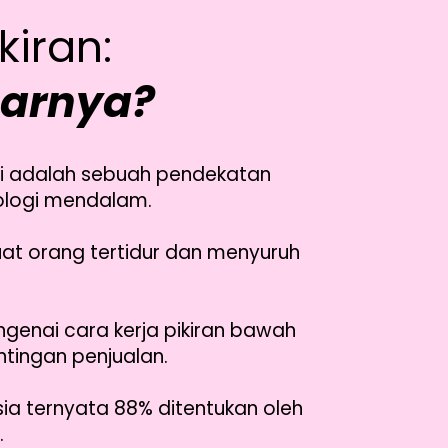
iran:
narnya?
 Ini adalah sebuah pendekatan
kologi mendalam.
uat orang tertidur dan menyuruh
ngenai cara kerja pikiran bawah
ingan penjualan.
ia ternyata 88% ditentukan oleh
.