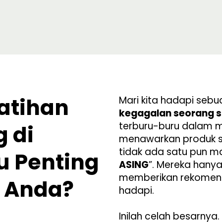
atihan
Mari kita hadapi sebu
kegagalan seorang s
terburu-buru dalam m
 di
menawarkan produk sa
tidak ada satu pun man
u Penting
ASING
”. Mereka hany
memberikan rekomend
i Anda?
hadapi.
Inilah celah besarnya.