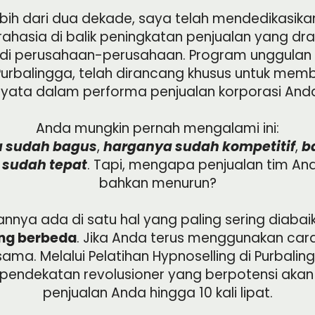
bih dari dua dekade, saya telah mendedikasikan 
hasia di balik peningkatan penjualan yang dras
 di perusahaan-perusahaan. Program unggulan 
 Purbalingga, telah dirancang khusus untuk m
yata dalam performa penjualan korporasi And
Anda mungkin pernah mengalami ini:
a sudah bagus
,
harganya sudah kompetitif
,
b
 sudah tepat
. Tapi, mengapa penjualan tim An
bahkan menurun?
nya ada di satu hal yang paling sering diabaik
ng berbeda
. Jika Anda terus menggunakan cara
ama. Melalui Pelatihan Hypnoselling di Purbaling
endekatan revolusioner yang berpotensi aka
penjualan Anda hingga 10 kali lipat.