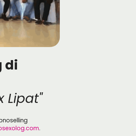
 di
 Lipat"
pnoselling
osexolog.com
.