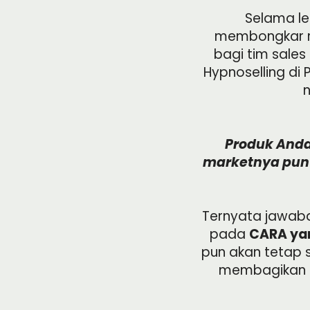
Selama le
membongkar ra
bagi tim sales
Hypnoselling di
n
Produk And
marketnya pun
Ternyata jawaban
pada
CARA ya
pun akan tetap s
membagikan p