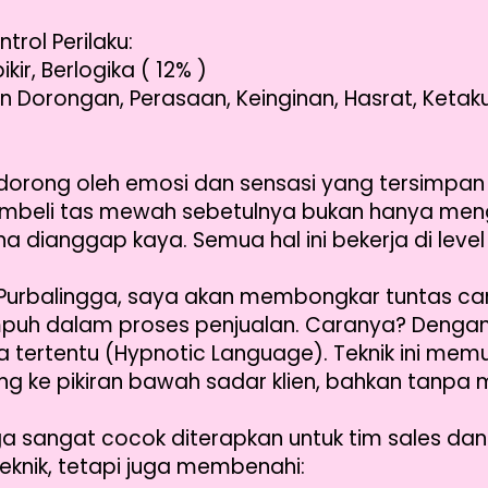
trol Perilaku:
kir, Berlogika ( 12% )
Dorongan, Perasaan, Keinginan, Hasrat, Ketak
dorong oleh emosi dan sensasi yang tersimpan 
beli tas mewah sebetulnya bukan hanya meng
 dianggap kaya. Semua hal ini bekerja di leve
 Purbalingga, saya akan membongkar tuntas cara 
puh dalam proses penjualan. Caranya? Denga
 tertentu (Hypnotic Language). Teknik ini mem
g ke pikiran bawah sadar klien, bahkan tanpa 
ga sangat cocok diterapkan untuk tim sales da
eknik, tetapi juga membenahi: