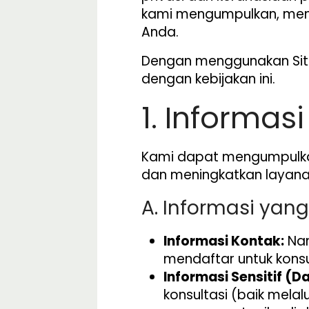
kami mengumpulkan, meng
Anda.
Dengan menggunakan Situ
dengan kebijakan ini.
1. Informa
Kami dapat mengumpulkan
dan meningkatkan layana
A. Informasi yan
Informasi Kontak:
Nam
mendaftar untuk konsu
Informasi Sensitif (D
konsultasi (baik melal