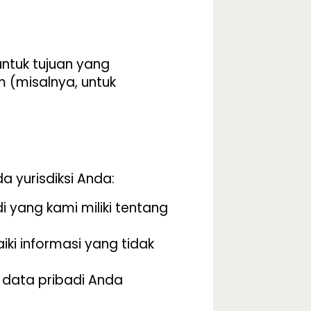
ntuk tujuan yang
m (misalnya, untuk
a yurisdiksi Anda:
 yang kami miliki tentang
i informasi yang tidak
data pribadi Anda