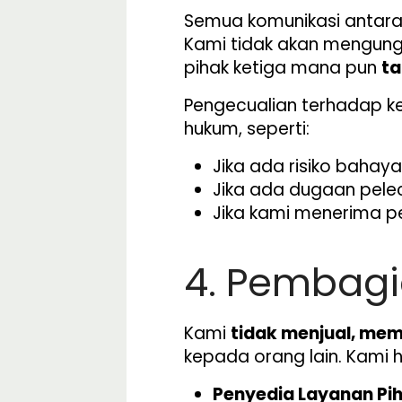
Semua komunikasi antara
Kami tidak akan mengungk
pihak ketiga mana pun
ta
Pengecualian terhadap ker
hukum, seperti:
Jika ada risiko bahaya
Jika ada dugaan pelec
Jika kami menerima pe
4. Pembag
Kami
tidak menjual, m
kepada orang lain. Kami 
Penyedia Layanan Pih