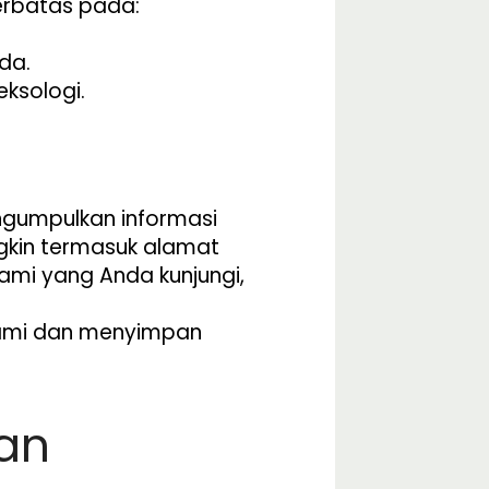
terbatas pada:
da.
eksologi.
ngumpulkan informasi
ngkin termasuk alamat
kami yang Anda kunjungi,
 kami dan menyimpan
an