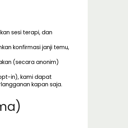
an sesi terapi, dan
n konfirmasi janji temu,
akan (secara anonim)
opt-in), kami dapat
rlangganan kapan saja.
ama)