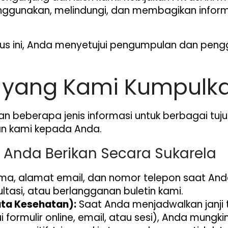
gunakan, melindungi, dan membagikan informas
s ini, Anda menyetujui pengumpulan dan pengg
si yang Kami Kumpulk
 beberapa jenis informasi untuk berbagai tu
n kami kepada Anda.
g Anda Berikan Secara Sukarela
a, alamat email, dan nomor telepon saat Anda 
ltasi, atau berlangganan buletin kami.
ata Kesehatan):
Saat Anda menjadwalkan janji
ui formulir online, email, atau sesi), Anda mung